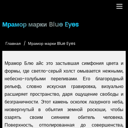
Перейти
к
основному
Main
Мрамор марки Blue Eyes
содержанию
navigation
Главная
Мрамор марки Blue Eyes
Строка
навигации
Мрамор Блю айс это застывшая симфония цвета и
формы, где светло-серый холст омывается нежными,
небесно-голубыми переливами. Его благородный
рельеф, словно искусная гравировка, визуально
расширяет пространство, даря ощущение свободы и
безграничности. Этот камень осколок лазурного неба,
низвергнутый в объятия земной роскоши, чтобы
озарять своим сиянием обитель человека.
Поверхность, отполированная до совершенства,