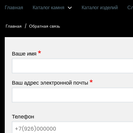
Перейти
Главная
Каталог камня
Каталог изделий
С
Main
к
основному
navigation
Главная
Обратная связь
Строка
содержанию
навигации
Ваше имя
Ваш адрес электронной почты
Телефон