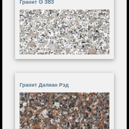
Гранит G 383
Image
Гранит Далиан Рэд
Image