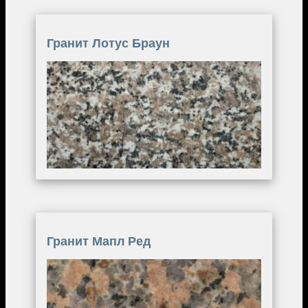
Гранит Лотус Браун
Image
Гранит Мапл Ред
Image