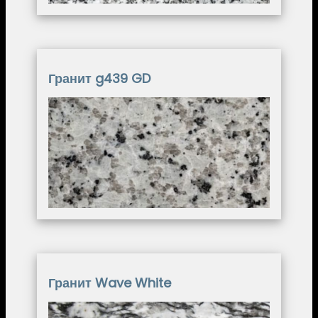
Гранит g439 GD
Image
Гранит Wave White
Image