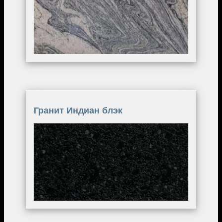
Гранит Индиан блэк
Image