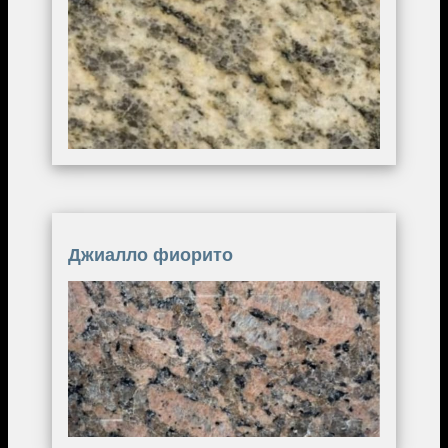
Image
Джиалло фиорито
Image