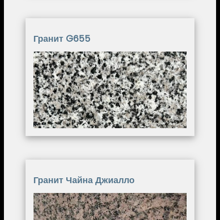
Гранит G655
Image
Гранит Чайна Джиалло
Image